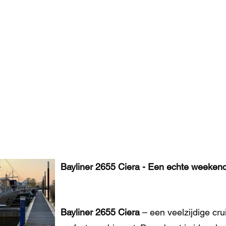
Maison
Nieuwe pagina
Nieuwe pagina
d'occasi
Nieuwe pagina
Nieuwe pagina
Prestati
Bayliner 2655 Ciera - Een echte weekend
Bayliner 2655 Ciera
– een veelzijdige crui