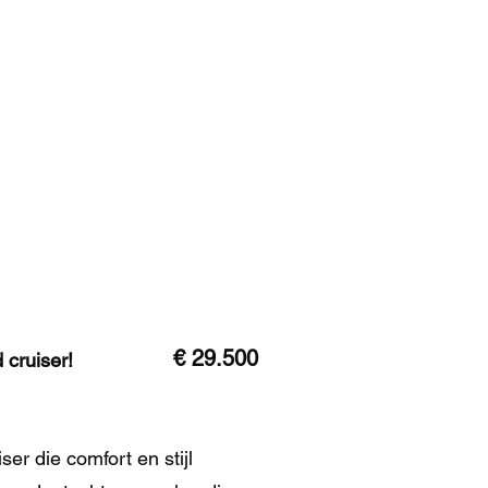
on
Contact
ons de service
€ 29.500
 cruiser!
ser die comfort en stijl