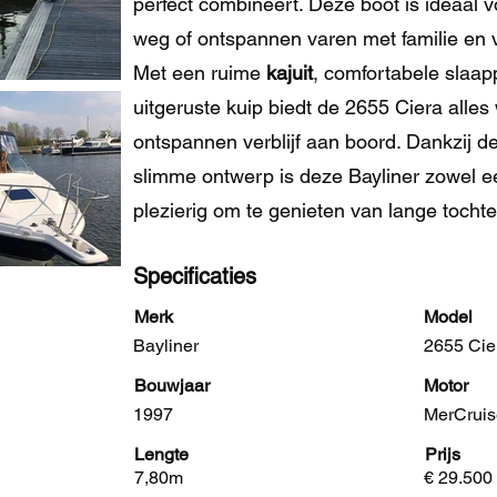
perfect combineert. Deze boot is ideaal
weg of ontspannen varen met familie en 
Met een ruime
kajuit
, comfortabele slaa
uitgeruste kuip biedt de 2655 Ciera alles
ontspannen verblijf aan boord. Dankzij d
slimme ontwerp is deze Bayliner zowel e
plezierig om te genieten van lange tochte
Specificaties
Merk
Model
Bayliner
2655 Cie
Bouwjaar
Motor
1997
MerCruis
Lengte
Prijs
7,80m
€ 29.500