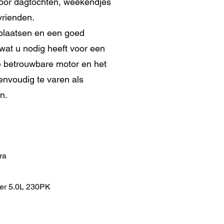
 voor dagtochten, weekendjes
vrienden.
pplaatsen en een goed
 wat u nodig heeft voor een
e betrouwbare motor en het
envoudig te varen als
n.
ra
er 5.0L 230PK