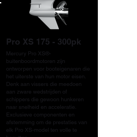
Pro XS 175 - 300pk
Mercury Pro XS®-
buitenboordmotoren zijn
ontworpen voor booteigenaren die
het uiterste van hun motor eisen.
Denk aan vissers die meedoen
aan zware wedstrijden of
schippers die gewoon hunkeren
naar snelheid en acceleratie.
Exclusieve componenten en
afstemming om de prestaties van
elk Pro XS-model ten volle te