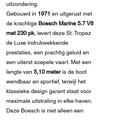
uitzondering.
Gebouwd in
1971
en uitgerust met
de krachtige
Boesch Marine 5.7 V8
met 230 pk
, levert deze St. Tropez
de Luxe indrukwekkende
prestaties, een prachtig geluid en
een uiterst soepele vaart. Met een
lengte van
5,10 meter
is de boot
wendbaar en sportief, terwijl het
klassieke design garant staat voor
maximale uitstraling in elke haven.
Deze Boesch is niet alleen een
boot, maar een statement: luxe,
erfgoed en vaarplezier komen hier
samen. Ideaal voor de liefhebber